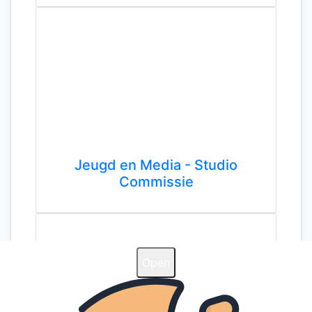
Jeugd en Media - Studio
Commissie
Open
Open