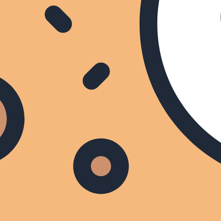
Fred Van Leer: Alles Uit De
Kast
0
Say Yes to the Dress Benelux