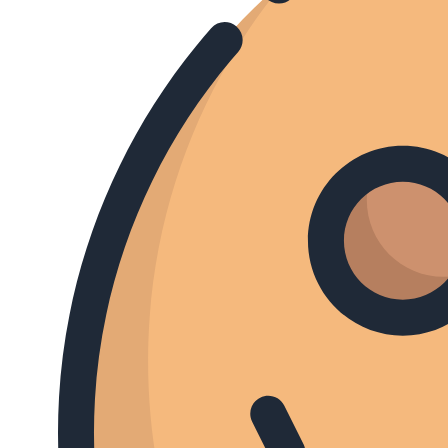
Sister Wives
90 Day Fiancé: Before The 9
Days