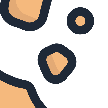
Louisa & Rowan: Eerste Hulp
Bij Poetsen
90 Day Fiancé: The Other
Way