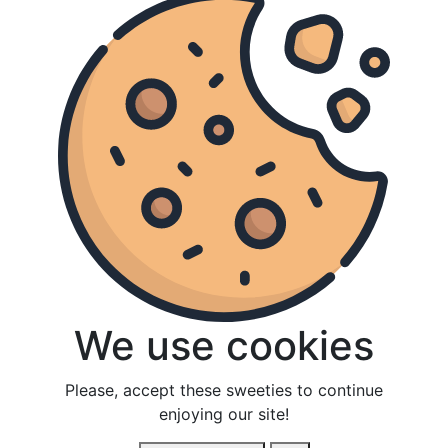
Bouge à la maison
We use cookies
We use cookies
AfleveringGemist.com © 2020
Privacybeleid
Please, accept these sweeties to continue
Please, accept these sweeties to continue
enjoying our site!
enjoying our site!
TV Gids