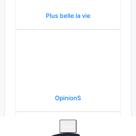
Plus belle la vie
OpinionS
Open
Open