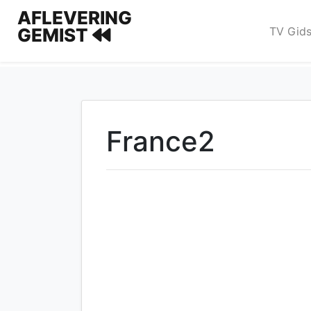
AFLEVERING
TV Gid
GEMIST
France2