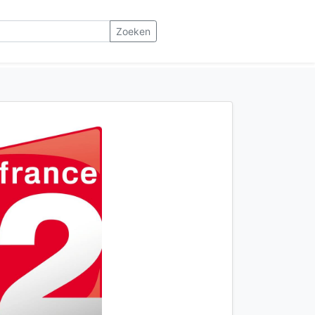
Zoeken